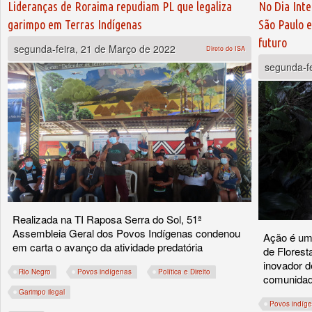
Lideranças de Roraima repudiam PL que legaliza
No Dia Inte
garimpo em Terras Indígenas
São Paulo e
futuro
segunda-feira, 21 de Março de 2022
Direto do ISA
segunda-f
Realizada na TI Raposa Serra do Sol, 51ª
Assembleia Geral dos Povos Indígenas condenou
Ação é um
em carta o avanço da atividade predatória
de Florest
inovador d
Rio Negro
Povos indígenas
Política e Direito
comunidade
Garimpo ilegal
Povos indíg