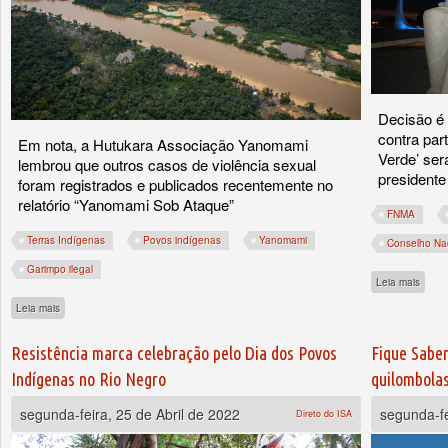
Decisão é 
contra par
Em nota, a Hutukara Associação Yanomami
Verde’ ser
lembrou que outros casos de violência sexual
presidente 
foram registrados e publicados recentemente no
relatório “Yanomami Sob Ataque”
FNMA
Terras Indígenas
Povos indígenas
Yanomami
Conselho Na
Garimpo ilegal
sobre
Leia mais
sobre Organização Yanomami exige retirada de garimpeiros após denúncia de estu
Leia mais
Resistência marca celebração pelo Dia dos Povos
Fique Saben
Indígenas no Rio Negro
quilombolas
segunda-feira, 25 de Abril de 2022
segunda-fe
Direto do ISA