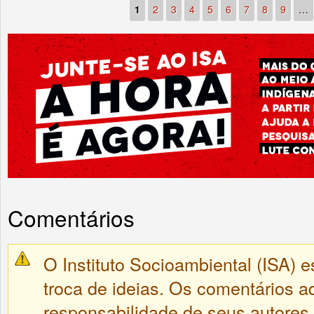
1
2
3
4
5
6
7
8
9
…
Comentários
O Instituto Socioambiental (ISA) e
troca de ideias. Os comentários a
responsabilidade de seus autores