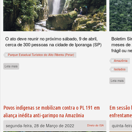
O ato deve reunir no próximo sábado, 9 de abril,
Boletim Si
cerca de 300 pessoas na cidade de Iporanga (SP)
meses de 2
frágil ou 
Parque Estadual Turístico do Alto Ribeira (Petar)
Amazônia
sobre Movimentos sociais locais realizam protesto contra a privatização do Petar no
Leia mais
Isolados
sobre
Leia mais
Povos indígenas se mobilizam contra o PL 191 em
Em sessão h
aliança inédita anti-garimpo na Amazônia
enfrentame
segunda-feira, 28 de Março de 2022
quinta-fei
Direto do ISA