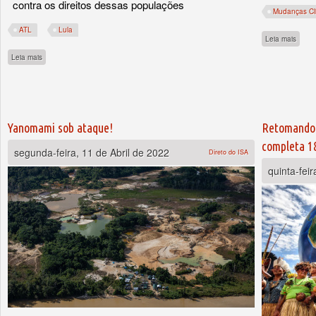
contra os direitos dessas populações
Mudanças Cl
ATL
Lula
sobre 
Leia mais
sobre Lula promete ministério, ‘revogaço’ e consulta para indígenas
Leia mais
Yanomami sob ataque!
Retomando 
completa 18
segunda-feira, 11 de Abril de 2022
Direto do ISA
quinta-feir