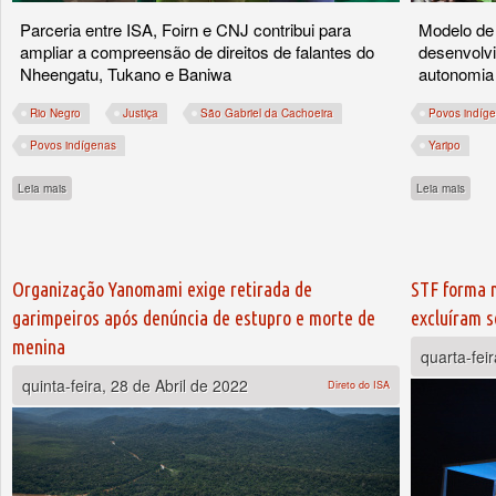
Parceria entre ISA, Foirn e CNJ contribui para
Modelo de 
ampliar a compreensão de direitos de falantes do
desenvolv
Nheengatu, Tukano e Baniwa
autonomia
Rio Negro
Justiça
São Gabriel da Cachoeira
Povos indíg
Povos indígenas
Yaripo
sobre Traduções de indígenas do Rio Negro facilitam acesso à Justiça
sobre
Leia mais
Leia mais
Organização Yanomami exige retirada de
STF forma m
garimpeiros após denúncia de estupro e morte de
excluíram s
menina
quarta-fei
quinta-feira, 28 de Abril de 2022
Direto do ISA