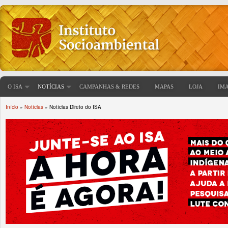
O ISA
NOTÍCIAS
CAMPANHAS & REDES
MAPAS
LOJA
IM
Início
»
Notícias
» Notícias Direto do ISA
Você está aqui