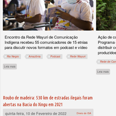
Encontro da Rede Wayuri de Comunicação
Ação de co
Indígena recebeu 55 comunicadores de 15 etnias
Programa 
para discutir novos formatos em podcast e vídeo
distribuir
produzidos
Rio Negro
Amazônia
Podcast
Rede Wayuri
Rede de Cant
sobre Indígenas do Rio Negro apostam em comunicação popular
Leia mais
sobre
Leia mais
Roubo de madeira: 530 km de estradas ilegais foram
abertas na Bacia do Xingu em 2021
quinta-feira, 10 de Fevereiro de 2022
Direto do ISA