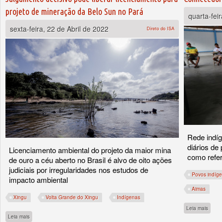
projeto de mineração da Belo Sun no Pará
quarta-fei
sexta-feira, 22 de Abril de 2022
Direto do ISA
Rede indí
diários de
Licenciamento ambiental do projeto da maior mina
como refer
de ouro a céu aberto no Brasil é alvo de oito ações
judiciais por irregularidades nos estudos de
Povos indíg
impacto ambiental
Aimas
Xingu
Volta Grande do Xingu
Indígenas
sobre
Leia mais
sobre Julgamento decisivo pode liberar licenciamento para projeto de mineração d
Leia mais