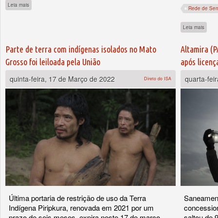
sobre Lideranças de Roraima repudiam PL que legaliza garimpo em Terras Indígen
Leia mais
Rede de Sem
sobre
Leia mais
Parte de terra com indígenas isolados no Mato
Altamira (P
Grosso foi leiloada pela União
após licen
quinta-feira, 17 de Março de 2022
quarta-fei
Direto do ISA
Última portaria de restrição de uso da Terra
Saneament
Indígena Piripkura, renovada em 2021 por um
concession
prazo de seis meses, expira neste 17 de março
saltou de 