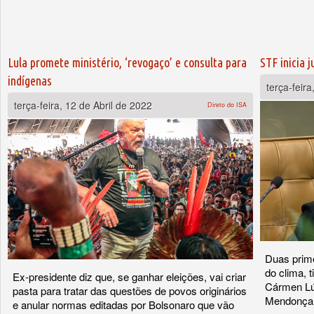
Lula promete ministério, ‘revogaço’ e consulta para
STF inicia 
indígenas
terça-feira
terça-feira, 12 de Abril de 2022
Direto do ISA
Duas prim
do clima, 
Ex-presidente diz que, se ganhar eleições, vai criar
Cármen Lúc
pasta para tratar das questões de povos originários
Mendonça
e anular normas editadas por Bolsonaro que vão