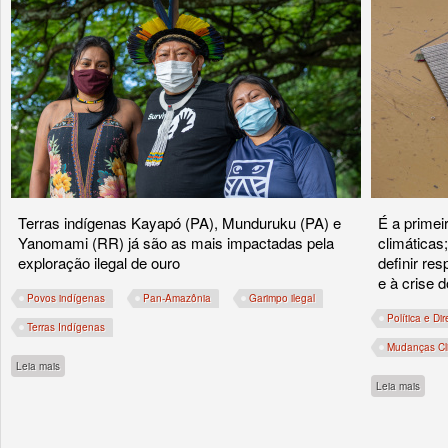
Terras indígenas Kayapó (PA), Munduruku (PA) e
É a primei
Yanomami (RR) já são as mais impactadas pela
climáticas
exploração ilegal de ouro
definir re
e à crise 
Povos indígenas
Pan-Amazônia
Garimpo ilegal
Política e Dir
Terras Indígenas
Mudanças Cl
sobre Povos indígenas se mobilizam contra o PL 191 em aliança inédita anti-gari
Leia mais
sobre
Leia mais