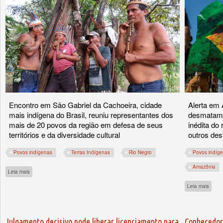
Encontro em São Gabriel da Cachoeira, cidade
Alerta em 
mais indígena do Brasil, reuniu representantes dos
desmatame
mais de 20 povos da região em defesa de seus
inédita do
territórios e da diversidade cultural
outros des
Povos indígenas
Terras Indígenas
Rio Negro
Povos indíg
Amazônia
sobre Resistência marca celebração pelo Dia dos Povos Indígenas no Rio Negro
Leia mais
sobre
Leia mais
Julgamento decisivo pode liberar licenciamento para
Conhecedor