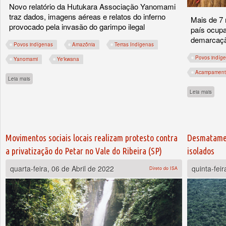
Novo relatório da Hutukara Associação Yanomami
traz dados, imagens aéreas e relatos do inferno
Mais de 7 
provocado pela invasão do garimpo ilegal
país ocupa
demarcação
Povos indígenas
Amazônia
Terras Indígenas
Povos indíg
Yanomami
Ye'kwana
Acampamento
sobre Yanomami sob ataque!
Leia mais
sobre
Leia mais
Movimentos sociais locais realizam protesto contra
Desmatamen
a privatização do Petar no Vale do Ribeira (SP)
isolados
quarta-feira, 06 de Abril de 2022
quinta-fei
Direto do ISA