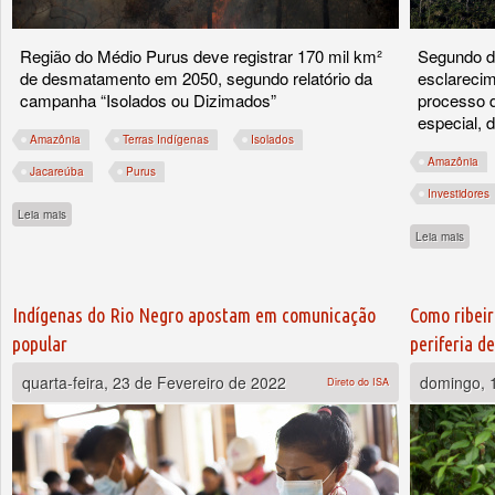
Região do Médio Purus deve registrar 170 mil km²
Segundo d
de desmatamento em 2050, segundo relatório da
esclarecim
campanha “Isolados ou Dizimados”
processo d
especial, 
Amazônia
Terras Indígenas
Isolados
Amazônia
Jacareúba
Purus
Investidores
sobre Desmatamento pode quadruplicar em território de isolados no sul do Amazon
Leia mais
sobre
Leia mais
Indígenas do Rio Negro apostam em comunicação
Como ribeir
popular
periferia d
quarta-feira, 23 de Fevereiro de 2022
domingo, 
Direto do ISA