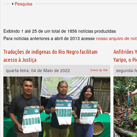
Abas primárias
Exibir
Pesquisa
Exibindo 1 até 25 de um total de 1856 notícias produzidas
Para notícias anteriores a abril de 2013 acesse
nosso arquivo de not
Páginas
Traduções de indígenas do Rio Negro facilitam
Anfitriões
acesso à Justiça
Yaripo, o P
quarta-feira, 04 de Maio de 2022
segunda-fe
Direto do ISA