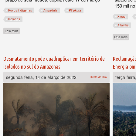
150 mil no
Povos indígenas
Amazônia
Piripkura
Xingu
Isolados
Altamira
sobre Parte de terra com indígenas isolados no Mato Grosso foi leiloada pela União
Leia mais
sobre
Leia mais
Desmatamento pode quadruplicar em território de
Reclamação
isolados no sul do Amazonas
Energia om
segunda-feira, 14 de Março de 2022
terça-feir
Direto do ISA