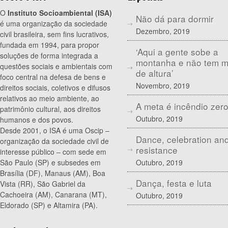
O
Instituto Socioambiental (ISA)
Não dá para dormir
é uma organização da sociedade
Dezembro, 2019
civil brasileira, sem fins lucrativos,
fundada em 1994, para propor
‘Aqui a gente sobe a
soluções de forma integrada a
montanha e não tem 
questões sociais e ambientais com
de altura’
foco central na defesa de bens e
Novembro, 2019
direitos sociais, coletivos e difusos
relativos ao meio ambiente, ao
A meta é incêndio zer
patrimônio cultural, aos direitos
Outubro, 2019
humanos e dos povos.
Desde 2001, o ISA é uma Oscip –
Dance, celebration an
organização da sociedade civil de
resistance
interesse público – com sede em
Outubro, 2019
São Paulo (SP) e subsedes em
Brasília (DF), Manaus (AM), Boa
Dança, festa e luta
Vista (RR), São Gabriel da
Cachoeira (AM), Canarana (MT),
Outubro, 2019
Eldorado (SP) e Altamira (PA).