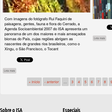
Com imagens do fotógrafo Rui Faquini de
paisagens, gentes, fauna e flora do Cerrado, a
Agenda Socioambiental 2007 do ISA apresenta um
panorama de um dos maiores e mais ameaçados
biomas do País, cujas regiões abrigam as
sobre
Leia mais
nascentes de grandes rios brasileiros, como o
Xingu, o São Francisco, o Tocant
sobre Agenda Socioambiental 2007 (capa 1)
Leia mais
« início
‹ anterior
…
3
4
5
6
7
8
Sobre o ISA
Especiais