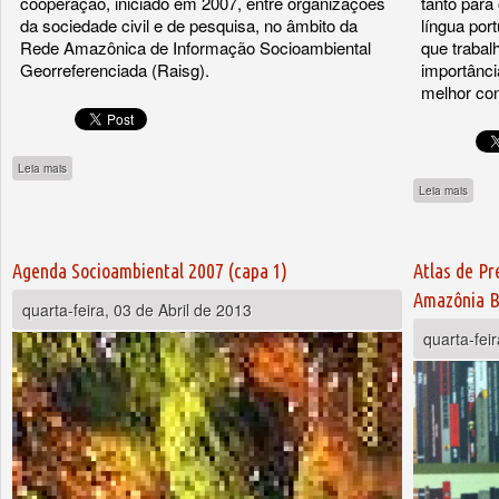
cooperação, iniciado em 2007, entre organizações
tanto par
da sociedade civil e de pesquisa, no âmbito da
língua por
Rede Amazônica de Informação Socioambiental
que traba
Georreferenciada (Raisg).
importânci
melhor con
sobre Atlas - Amazonía bajo presión
Leia mais
sobre
Leia mais
Agenda Socioambiental 2007 (capa 1)
Atlas de Pr
Amazônia Br
quarta-feira, 03 de Abril de 2013
quarta-fei