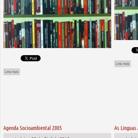
sobre
Leia mais
sobre Áreas Protegidas na Amazônia Brasileira - avanços e desafios.
Leia mais
Agenda Socioambiental 2005
As Linguas