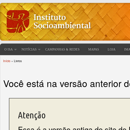
O ISA
NOTÍCIAS
CAMPANHAS & REDES
MAPAS
LOJA
IM
Início
» Livros
Você está aqui
Você está na versão anterior 
Atenção
Essa é a versão antiga do site do 