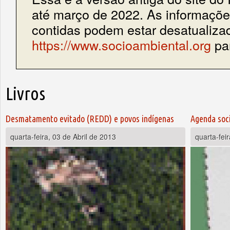
até março de 2022. As informações
contidas podem estar desatualiza
https://www.socioambiental.org
par
Livros
Páginas
Desmatamento evitado (REDD) e povos indígenas
Agenda soc
quarta-feira, 03 de Abril de 2013
quarta-fei