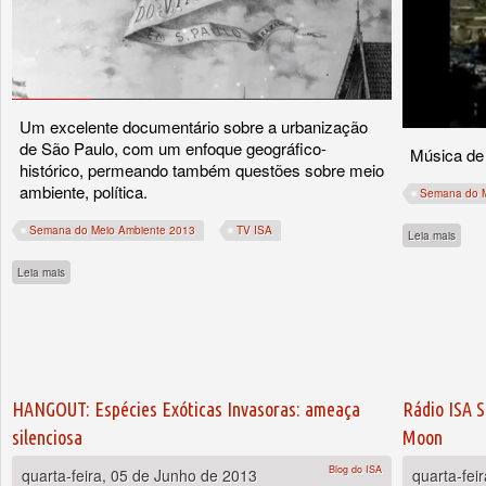
Um excelente documentário sobre a urbanização
de São Paulo, com um enfoque geográfico-
Música de
histórico, permeando também questões sobre meio
ambiente, política.
Semana do M
Semana do Meio Ambiente 2013
TV ISA
sobre
Leia mais
sobre TV ISA: Entre Rios - A urbanização de São Paulo
Leia mais
HANGOUT: Espécies Exóticas Invasoras: ameaça
Rádio ISA 
silenciosa
Moon
Blog do ISA
quarta-feira, 05 de Junho de 2013
quarta-fei