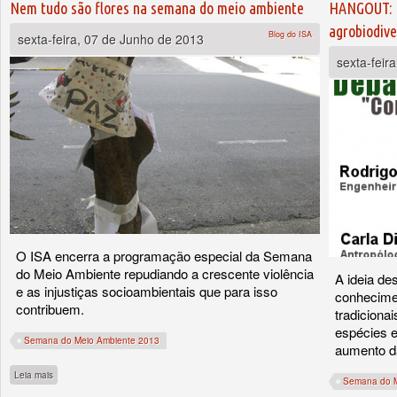
Páginas
Nem tudo são flores na semana do meio ambiente
HANGOUT: C
agrobiodive
Blog do ISA
sexta-feira, 07 de Junho de 2013
sexta-feir
O ISA encerra a programação especial da Semana
do Meio Ambiente repudiando a crescente violência
A ideia de
e as injustiças socioambientais que para isso
conhecime
contribuem.
tradiciona
espécies 
Semana do Meio Ambiente 2013
aumento da
sobre Nem tudo são flores na semana do meio ambiente
Leia mais
Semana do M