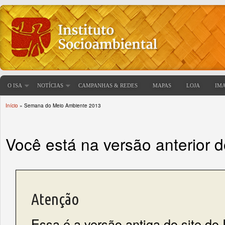
O ISA
NOTÍCIAS
CAMPANHAS & REDES
MAPAS
LOJA
IM
Início
» Semana do Meio Ambiente 2013
Você está aqui
Você está na versão anterior 
Atenção
Essa é a versão antiga do site do 