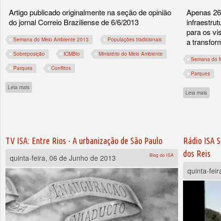
Artigo publicado originalmente na seção de opinião
Apenas 26
do jornal Correio Braziliense de 6/6/2013
infraestrut
para os vi
Semana do Meio Ambiente 2013
Populações tradicionais
a transfor
Sobreposição
ICMBio
Ministério do Meio Ambiente
Semana do M
Parques
Conflitos
Parques
sobre Confiança traída
Leia mais
sobre
Leia mais
TV ISA: Entre Rios - A urbanização de São Paulo
Rádio ISA 
dos Reis
Blog do ISA
quinta-feira, 06 de Junho de 2013
quinta-fei