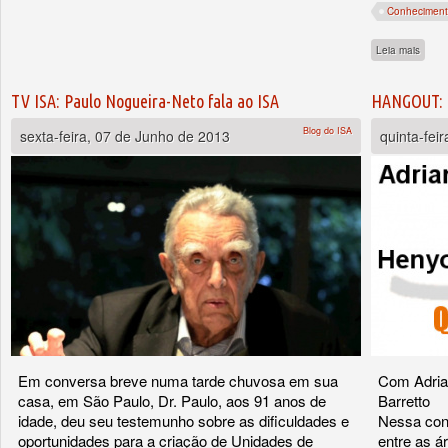
Conhecimento
sobre
Leia mais
TV ISA: Paulo Nogueira-Neto fala ao ISA
HANGOUT: Q
Blog do ISA
sexta-feira, 07 de Junho de 2013
quinta-fei
Em conversa breve numa tarde chuvosa em sua
Com Adria
casa, em São Paulo, Dr. Paulo, aos 91 anos de
Barretto
idade, deu seu testemunho sobre as dificuldades e
Nessa conf
oportunidades para a criação de Unidades de
entre as á