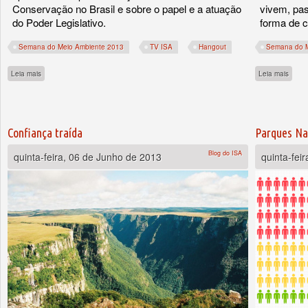
Conservação no Brasil e sobre o papel e a atuação
vivem, pa
do Poder Legislativo.
forma de 
Semana do Meio Ambiente 2013
TV ISA
Hangout
Semana do M
sobre TV ISA: Paulo Nogueira-Neto fala ao ISA
sobre
Leia mais
Leia mais
Confiança traída
Parques Nac
Blog do ISA
quinta-feira, 06 de Junho de 2013
quinta-fei