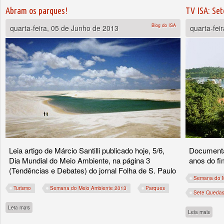
Abram os parques!
TV ISA: Se
Blog do ISA
quarta-feira, 05 de Junho de 2013
quarta-fei
Leia artigo de Márcio Santilli publicado hoje, 5/6,
Documentá
Dia Mundial do Meio Ambiente, na página 3
anos do f
(Tendências e Debates) do jornal Folha de S. Paulo
Semana do M
Turismo
Semana do Meio Ambiente 2013
Parques
Sete Queda
sobre Abram os parques!
Leia mais
sobre
Leia mais