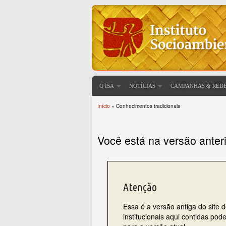
O ISA
NOTÍCIAS
CAMPANHAS & RED
Início
» Conhecimentos tradicionais
Você está aqui
Você está na versão anter
Atenção
Essa é a versão antiga do site 
institucionais aqui contidas po