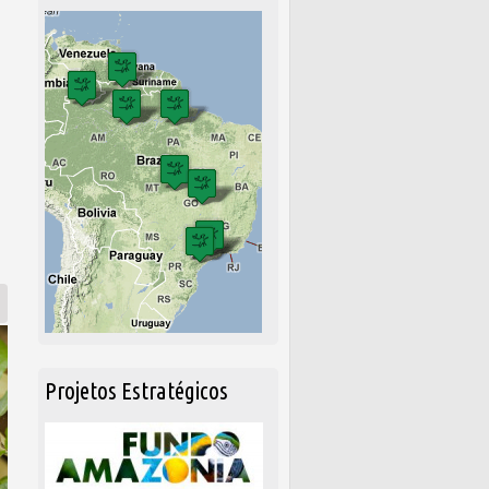
á lei de acesso ao patrimônio genético
Projetos Estratégicos