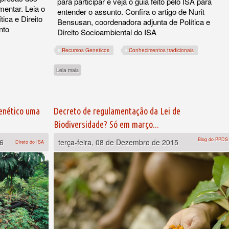
para participar e veja o guia feito pelo ISA para
mentar. Leia o
entender o assunto. Confira o artigo de Nurit
tica e Direito
Bensusan, coordenadora adjunta de Política e
nto
Direito Socioambiental do ISA
Recursos Geneticos
Conhecimentos tradicionais
sobre Governo abre consulta sobre o decreto que regulamentar
Leia mais
genético uma
Decreto de regulamentação da Lei de
Biodiversidade? Só em março...
Blog do PPDS
16
terça-feira, 08 de Dezembro de 2015
Direto do ISA