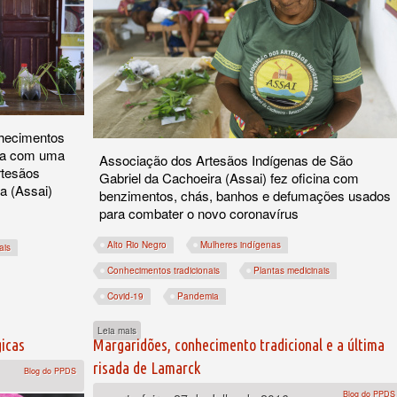
nhecimentos
sta com uma
Associação dos Artesãos Indígenas de São
rtesãos
Gabriel da Cachoeira (Assai) fez oficina com
a (Assai)
benzimentos, chás, banhos e defumações usados
para combater o novo coronavírus
Alto Rio Negro
Mulheres indígenas
ais
Conhecimentos tradicionais
Plantas medicinais
Covid-19
Pandemia
 troca de saberes com a artesã Cecília Piratapuya
sobre Mulheres indígenas do Rio Negro compartilham conhecime
Leia mais
gicas
Margaridões, conhecimento tradicional e a última
risada de Lamarck
Blog do PPDS
Blog do PPDS