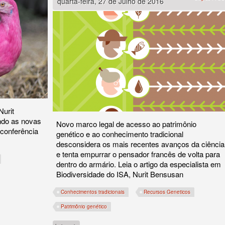
quarta-feira, 27 de Julho de 2016
Nurit
ndo as novas
Novo marco legal de acesso ao patrimônio
 conferência
genético e ao conhecimento tradicional
desconsidera os mais recentes avanços da ciência
e tenta empurrar o pensador francês de volta para
dentro do armário. Leia o artigo da especialista em
Biodiversidade do ISA, Nurit Bensusan
Conhecimentos tradicionais
Recursos Geneticos
gicas
Patrimônio genético
sobre Margaridões, conhecimento tradicional e a última risada