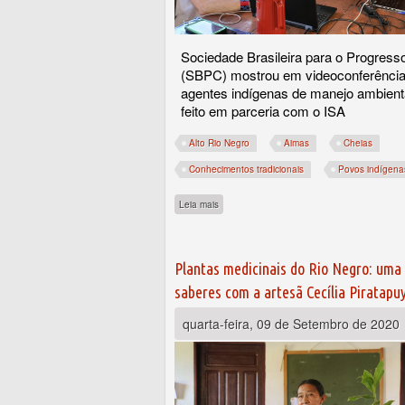
Sociedade Brasileira para o Progress
(SBPC) mostrou em videoconferência 
agentes indígenas de manejo ambient
feito em parceria com o ISA
Alto Rio Negro
Aimas
Cheias
Conhecimentos tradicionais
Povos indígena
sobre Diálogo entre ciência e conhecimento
Leia mais
Plantas medicinais do Rio Negro: uma 
saberes com a artesã Cecília Piratapu
quarta-feira, 09 de Setembro de 2020