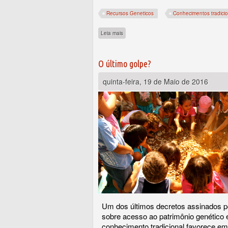
Recursos Geneticos
Conhecimentos tradicio
sobre Galinhas como metáforas essenciais e
Leia mais
O último golpe?
quinta-feira, 19 de Maio de 2016
Um dos últimos decretos assinados p
sobre acesso ao patrimônio genético 
conhecimento tradicional favorece e