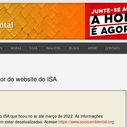
ES
MAPAS
LOJA
IMAGENS
BLOGS
APOIE
CONTATO
ior do website do ISA
do ISA que ficou no ar até março de 2022. As informações
dem estar desatualizadas. Acesse
https://www.socioambiental.org