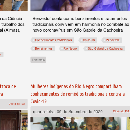
o da Ciência
Benzedor conta como benzimentos e tratamentos
trabalho dos
tradicionais convivem em harmonia no combate ao
al (Aimas),
novo coronavírus em São Gabriel da Cachoeira
Conhecimentos tradicionais
Covid-19
Pandemia
Benzimentos
Rio Negro
São Gabriel da Cachoeira
s
sobre Ercolino Desana e os conhecimentos dos indígenas do R
Leia mais
 indígena no Alto Rio Negro
troca de
Mulheres indígenas do Rio Negro compartilham
ya
conhecimentos de remédios tradicionais contra a
Covid-19
Direto do ISA
quarta-feira, 09 de Setembro de 2020
Direto do ISA