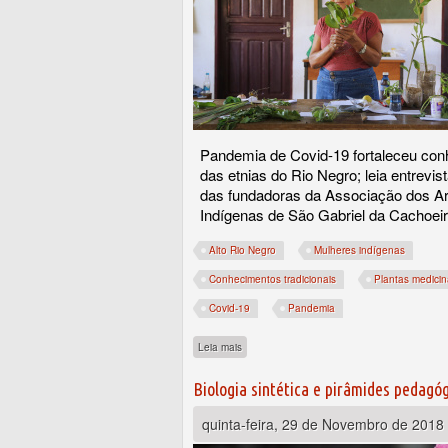
Pandemia de Covid-19 fortaleceu co
das etnias do Rio Negro; leia entrevi
das fundadoras da Associação dos A
Indígenas de São Gabriel da Cachoeir
Alto Rio Negro
Mulheres indígenas
Conhecimentos tradicionais
Plantas medicin
Covid-19
Pandemia
sobre Plantas medicinais do Rio Negro: uma
Leia mais
Biologia sintética e pirâmides pedagó
quinta-feira, 29 de Novembro de 2018