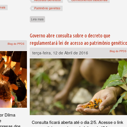
nais
Patrimônio genético
 o novo marco legal do patrimônio genético
sobre Quem cala consente? Só que não...
Leia mais
Governo abre consulta sobre o decreto que
regulamentará lei de acesso ao patrimônio genétic
Blog do PPDS
Blog do PPDS
terça-feira, 12 de Abril de 2016
or Dilma
e
Consulta ficará aberta até o dia 2/5. Acesse o link
mpresas dos