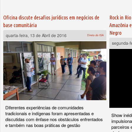
Oficina discute desafios jurídicos em negócios de
Rock in Rio
base comunitária
Amazônia e 
Negro
quarta-feira, 13 de Abril de 2016
Direto do ISA
segunda-fe
Diferentes experiências de comunidades
tradicionais e indígenas foram apresentadas e
Show inédi
discutidas com ênfase nos obstáculos enfrentados
impulsiona
e também nas boas práticas de gestão
parceiros 