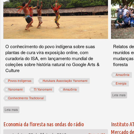
O conhecimento do povo indígena sobre suas
Relatos de
plantas de cura vira exposição online, com
reunidos 
curadoria do ISA, em lançamento mundial de
mudanças c
coleções sobre história natural no Google Arts &
floresta
Culture
Amazônia
Povos indígenas
Hutukara Associação Yanomami
Energia
Yanomami
TI Yanomami
Amazônia
sobre
Leia mais
Conhecimento Tradicional
sobre A medicina tradicional Yanomami ganha o mundo
Leia mais
Economia da floresta nas ondas do rádio
Instituto 
Mercado de