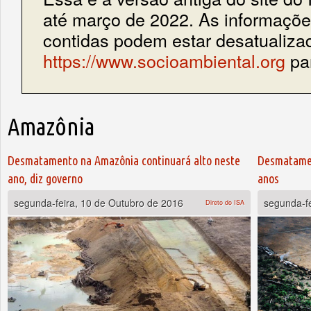
até março de 2022. As informações
contidas podem estar desatualiza
https://www.socioambiental.org
par
Amazônia
Páginas
Desmatamento na Amazônia continuará alto neste
Desmatamen
ano, diz governo
anos
segunda-feira, 10 de Outubro de 2016
segunda-f
Direto do ISA