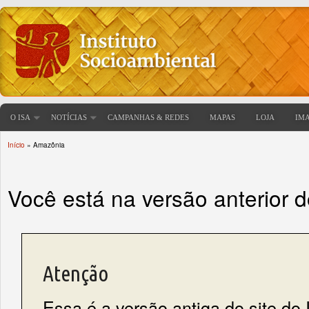
O ISA
NOTÍCIAS
CAMPANHAS & REDES
MAPAS
LOJA
IM
Início
» Amazônia
Você está aqui
Você está na versão anterior 
Atenção
Essa é a versão antiga do site do 