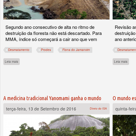
Segundo ano consecutivo de alta no ritmo de
Revisão a
destruição da floresta não está descartado. Para
destruição
MMA, índice só começará a cair ano que vem
ano anteri
Desmatamento
Prodes
Flona do Jamanxim
Desmatamen
sobre Desmatamento na Amazônia continuará alto neste ano, diz governo
sobre
Leia mais
Leia mais
A medicina tradicional Yanomami ganha o mundo
O mundo es
terça-feira, 13 de Setembro de 2016
quinta-fei
Direto do ISA