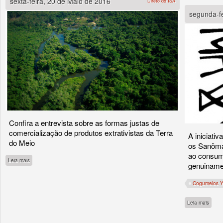
sexta-feira, 20 de Maio de 2016
Direto do ISA
segunda-fe
Confira a entrevista sobre as formas justas de
comercialização de produtos extrativistas da Terra
A iniciati
do Meio
os Sanöma
ao consum
sobre Economia da floresta nas ondas do rádio
Leia mais
genuinamen
Cogumelos 
sobre
Leia mais