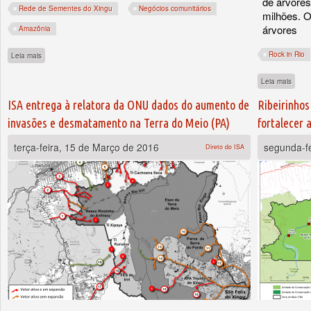
de árvores
Rede de Sementes do Xingu
Negócios comunitários
milhões. O
árvores
Amazônia
sobre Oficina discute desafios jurídicos em negócios de base comunitária
Rock in Rio
Leia mais
sobre
Leia mais
ISA entrega à relatora da ONU dados do aumento de
Ribeirinhos
invasões e desmatamento na Terra do Meio (PA)
fortalecer 
terça-feira, 15 de Março de 2016
segunda-fe
Direto do ISA