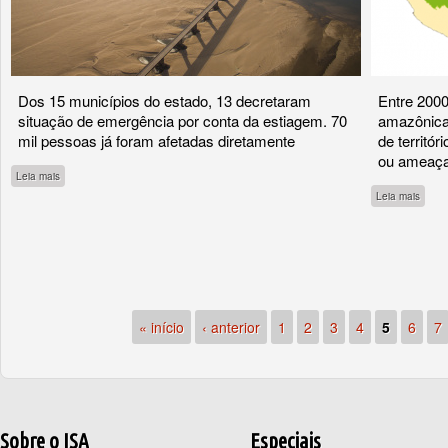
Dos 15 municípios do estado, 13 decretaram
Entre 2000
situação de emergência por conta da estiagem. 70
amazônica 
mil pessoas já foram afetadas diretamente
de territó
ou ameaç
sobre Roraima tem pior seca em 18 anos e corre risco de novo megaincêndio, dizem
Leia mais
sobre
Leia mais
« início
‹ anterior
1
2
3
4
5
6
7
Sobre o ISA
Especiais