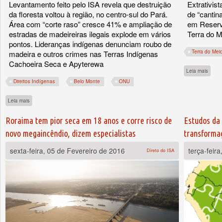
Levantamento feito pelo ISA revela que destruição
Extrativis
da floresta voltou à região, no centro-sul do Pará.
de “cantin
Área com “corte raso” cresce 41% e ampliação de
em Reserva
estradas de madeireiras ilegais explode em vários
Terra do M
pontos. Lideranças indígenas denunciam roubo de
Terra do Mei
madeira e outros crimes nas Terras Indígenas
Cachoeira Seca e Apyterewa
sobre
Leia mais
Direitos Indígenas
Belo Monte
ONU
sobre ISA entrega à relatora da ONU dados do aumento de invasões e desmatamen
Leia mais
Roraima tem pior seca em 18 anos e corre risco de
Estudos da 
novo megaincêndio, dizem especialistas
transforma
sexta-feira, 05 de Fevereiro de 2016
terça-feir
Direto do ISA