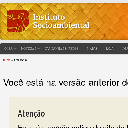
O ISA
NOTÍCIAS
CAMPANHAS & REDES
MAPAS
LOJA
IM
Início
» Amazônia
Você está aqui
Você está na versão anterior 
Atenção
Essa é a versão antiga do site do 