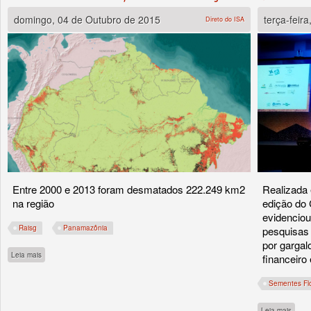
domingo, 04 de Outubro de 2015
terça-feir
Direto do ISA
Entre 2000 e 2013 foram desmatados 222.249 km2
Realizada
na região
edição do
evidenciou
Raisg
Panamazônia
pesquisas 
por gargalo
sobre Desmatamento na região amazônica tende a diminuir mas ainda é alto, diz e
Leia mais
financeiro 
Sementes Flo
sobre
Leia mais