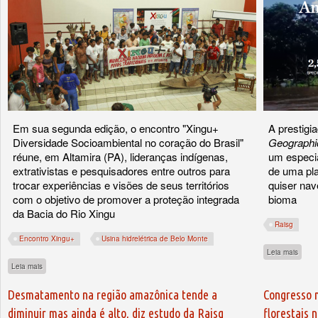
Em sua segunda edição, o encontro "Xingu+
A prestigi
Diversidade Socioambiental no coração do Brasil"
Geographi
réune, em Altamira (PA), lideranças indígenas,
um especia
extrativistas e pesquisadores entre outros para
de uma pla
trocar experiências e visões de seus territórios
quiser nav
com o objetivo de promover a proteção integrada
bioma
da Bacia do Rio Xingu
Raisg
Encontro Xingu+
Usina hidrelétrica de Belo Monte
sobre
Leia mais
sobre Encontro Xingu+ vai debater gestão territorial e ameaças aos povos indígenas
Leia mais
Desmatamento na região amazônica tende a
Congresso m
diminuir mas ainda é alto, diz estudo da Raisg
florestais 