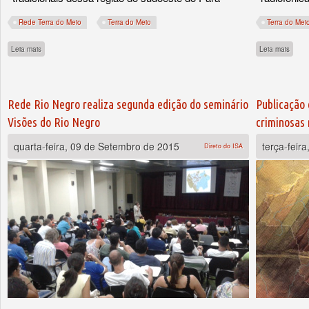
Rede Terra do Meio
Terra do Meio
Terra do Mei
sobre Rede Terra do Meio (PA) discute ações para territórios tradicionais
sobre
Leia mais
Leia mais
Rede Rio Negro realiza segunda edição do seminário
Publicação 
Visões do Rio Negro
criminosas 
quarta-feira, 09 de Setembro de 2015
terça-feir
Direto do ISA