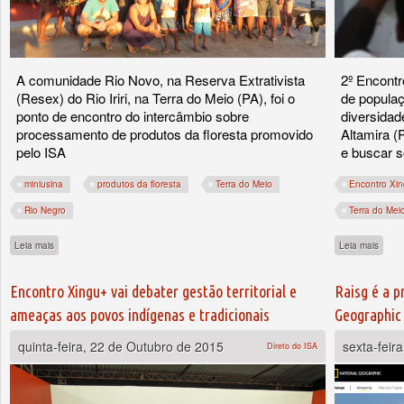
A comunidade Rio Novo, na Reserva Extrativista
2º Encontr
(Resex) do Rio Iriri, na Terra do Meio (PA), foi o
de populaç
ponto de encontro do intercâmbio sobre
diversidad
processamento de produtos da floresta promovido
Altamira (
pelo ISA
e buscar s
miniusina
produtos da floresta
Terra do Meio
Encontro Xi
Rio Negro
Terra do Mei
sobre Índios baniwa e waiwai conhecem miniusinas de processamento de produtos 
sobre
Leia mais
Leia mais
Encontro Xingu+ vai debater gestão territorial e
Raisg é a p
ameaças aos povos indígenas e tradicionais
Geographic
quinta-feira, 22 de Outubro de 2015
sexta-feir
Direto do ISA