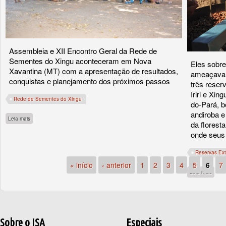
Assembleia e XII Encontro Geral da Rede de
Sementes do Xingu aconteceram em Nova
Eles sobre
Xavantina (MT) com a apresentação de resultados,
ameaçavam
conquistas e planejamento dos próximos passos
três reserv
Iriri e Xi
Rede de Sementes do Xingu
do-Pará, b
andiroba e
sobre Rede de Sementes do Xingu promove encontro e associação realiza primeira
Leia mais
da florest
onde seus 
Reservas Extr
« início
‹ anterior
1
2
3
4
5
6
7
sobre
Leia mais
Sobre o ISA
Especiais