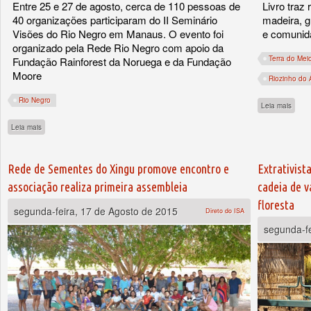
Entre 25 e 27 de agosto, cerca de 110 pessoas de
Livro traz
40 organizações participaram do II Seminário
madeira, 
Visões do Rio Negro em Manaus. O evento foi
e comunida
organizado pela Rede Rio Negro com apoio da
Terra do Mei
Fundação Rainforest da Noruega e da Fundação
Moore
Riozinho do A
Rio Negro
sobre
Leia mais
sobre Rede Rio Negro realiza segunda edição do seminário Visões do Rio Negro
Leia mais
Rede de Sementes do Xingu promove encontro e
Extrativist
associação realiza primeira assembleia
cadeia de v
floresta
segunda-feira, 17 de Agosto de 2015
Direto do ISA
segunda-fe