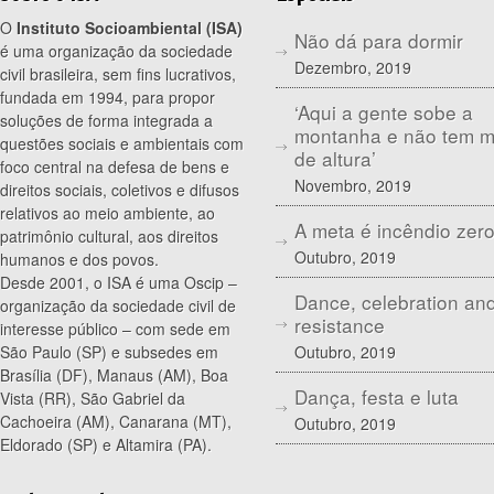
O
Instituto Socioambiental (ISA)
Não dá para dormir
é uma organização da sociedade
Dezembro, 2019
civil brasileira, sem fins lucrativos,
fundada em 1994, para propor
‘Aqui a gente sobe a
soluções de forma integrada a
montanha e não tem 
questões sociais e ambientais com
de altura’
foco central na defesa de bens e
Novembro, 2019
direitos sociais, coletivos e difusos
relativos ao meio ambiente, ao
A meta é incêndio zer
patrimônio cultural, aos direitos
Outubro, 2019
humanos e dos povos.
Desde 2001, o ISA é uma Oscip –
Dance, celebration an
organização da sociedade civil de
resistance
interesse público – com sede em
Outubro, 2019
São Paulo (SP) e subsedes em
Brasília (DF), Manaus (AM), Boa
Dança, festa e luta
Vista (RR), São Gabriel da
Cachoeira (AM), Canarana (MT),
Outubro, 2019
Eldorado (SP) e Altamira (PA).