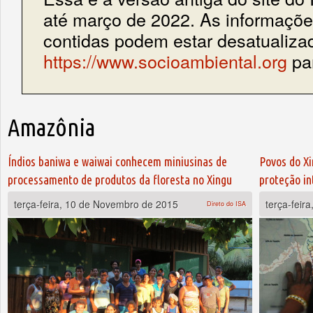
até março de 2022. As informações
contidas podem estar desatualiza
https://www.socioambiental.org
par
Amazônia
Páginas
Índios baniwa e waiwai conhecem miniusinas de
Povos do X
processamento de produtos da floresta no Xingu
proteção in
terça-feira, 10 de Novembro de 2015
terça-feir
Direto do ISA