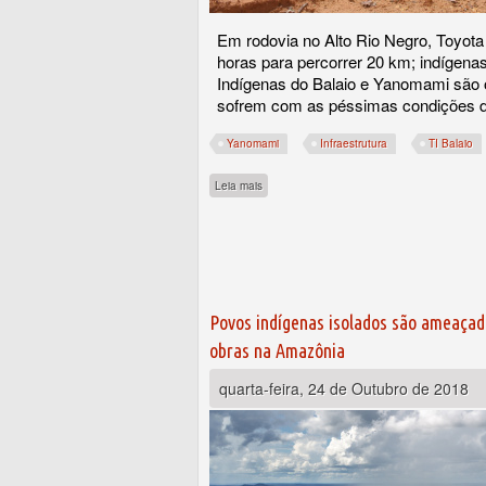
Em rodovia no Alto Rio Negro, Toyota
horas para percorrer 20 km; indígena
Indígenas do Balaio e Yanomami são
sofrem com as péssimas condições d
Yanomami
Infraestrutura
TI Balaio
sobre BR-307, um pesadelo de cratera e la
Leia mais
Povos indígenas isolados são ameaçad
obras na Amazônia
quarta-feira, 24 de Outubro de 2018