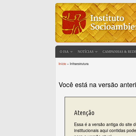
O ISA
NOTÍCIAS
CAMPANHAS & RED
Início
» Infraestrutura
Você está aqui
Você está na versão anter
Atenção
Essa é a versão antiga do site 
institucionais aqui contidas po