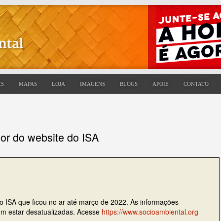
ES
MAPAS
LOJA
IMAGENS
BLOGS
APOIE
CONTATO
ior do website do ISA
do ISA que ficou no ar até março de 2022. As informações
dem estar desatualizadas. Acesse
https://www.socioambiental.org