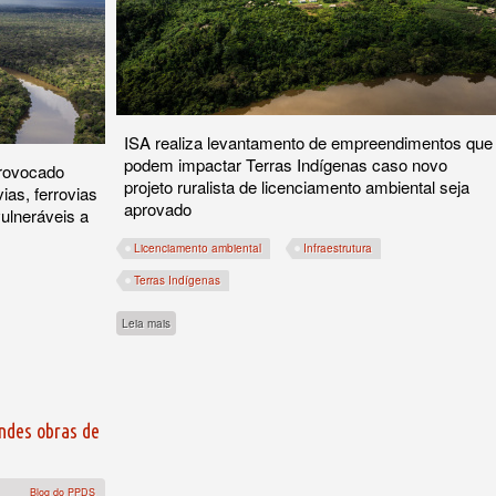
ISA realiza levantamento de empreendimentos que
podem impactar Terras Indígenas caso novo
provocado
projeto ruralista de licenciamento ambiental seja
ias, ferrovias
aprovado
ulneráveis a
Licenciamento ambiental
Infraestrutura
Terras Indígenas
ados por 123 obras na Amazônia
sobre Terras Indígenas na mira do licenciamento
Leia mais
ndes obras de
Blog do PPDS