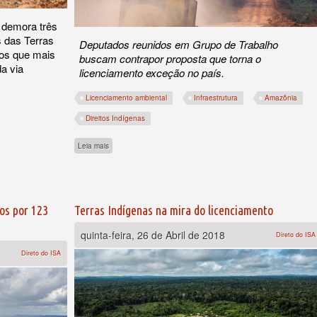
 demora três
s das Terras
Deputados reunidos em Grupo de Trabalho
 os que mais
buscam contrapor proposta que torna o
a via
licenciamento exceção no país.
Licenciamento ambiental
Infraestrutura
Amazônia
Direitos Indígenas
ma
sobre Parlamentares lançam texto alternativo para PL do Lice
Leia mais
os por 123
Terras Indígenas na mira do licenciamento
quinta-feira, 26 de Abril de 2018
Direto do ISA
Direto do ISA