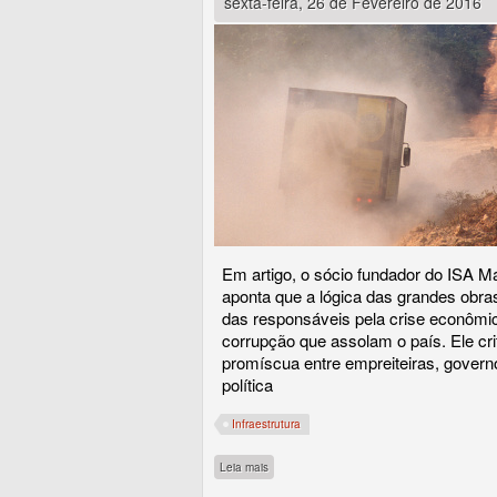
sexta-feira, 26 de Fevereiro de 2016
Em artigo, o sócio fundador do ISA Már
aponta que a lógica das grandes obra
das responsáveis pela crise econômi
corrupção que assolam o país. Ele cri
promíscua entre empreiteiras, govern
política
Infraestrutura
sobre Modelo vigente de implantação de gran
Leia mais