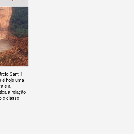
cio Santilli
s é hoje uma
ca e a
tica a relação
o e classe
des obras de infraestrutura não é saída para a crise