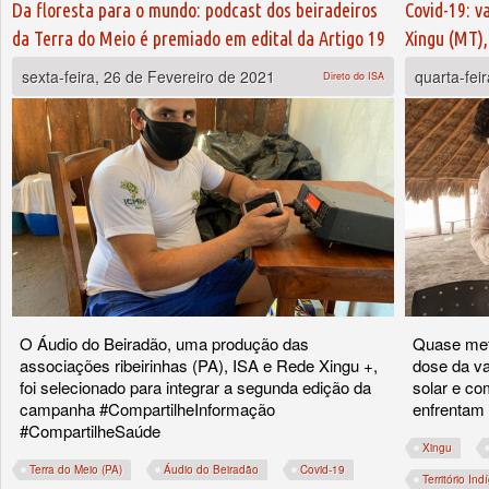
Da floresta para o mundo: podcast dos beiradeiros
Covid-19: v
da Terra do Meio é premiado em edital da Artigo 19
Xingu (MT)
sexta-feira, 26 de Fevereiro de 2021
quarta-fei
Direto do ISA
O Áudio do Beiradão, uma produção das
Quase meta
associações ribeirinhas (PA), ISA e Rede Xingu +,
dose da va
foi selecionado para integrar a segunda edição da
solar e co
campanha #CompartilheInformação
enfrentam
#CompartilheSaúde
Xingu
Terra do Meio (PA)
Áudio do Beiradão
Covid-19
Território In