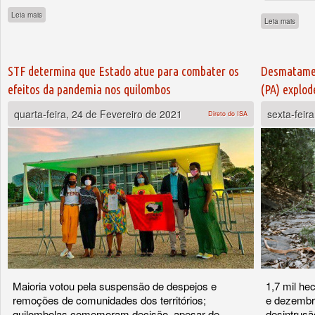
sobre Da floresta para o mundo: podcast dos beiradeiros da Terra do Meio é premia
Leia mais
sobre
Leia mais
STF determina que Estado atue para combater os
Desmatamen
efeitos da pandemia nos quilombos
(PA) explod
quarta-feira, 24 de Fevereiro de 2021
sexta-feir
Direto do ISA
Maioria votou pela suspensão de despejos e
1,7 mil he
remoções de comunidades dos territórios;
e dezembro
quilombolas comemoram decisão, apesar de
desintrus