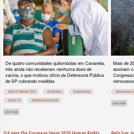
De quatro comunidades quilombolas em Cananéia,
Mais de 25
três ainda não receberam nenhuma dose de
assinam ca
vacina, o que motivou ofício da Defensoria Pública
Congresso
de SP cobrando medidas
retrocesso
Vale do Ribeira (SP)
Quilombos
Quilombolas
Retrocesso a
Covid-19
#VacinaQuilombola
sobre
Leia mais
sobre Vacinação avança nos quilombos do Ribeira (SP) apesar de problemas de logí
Leia mais
ISA wins the European Union 2020 Human Rights
Belo Sun: 