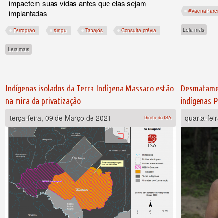
impactem suas vidas antes que elas sejam
#VacinaPare
implantadas
sobre
Leia mais
Ferrogrão
Xingu
Tapajós
Consulta prévia
sobre Ferrogrão: direito à consulta aos indígenas deve ser decidido nesta sexta-feir
Leia mais
Indígenas isolados da Terra Indígena Massaco estão
Desmatamen
na mira da privatização
indígenas P
terça-feira, 09 de Março de 2021
quarta-fei
Direto do ISA