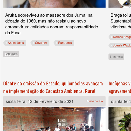
Aruká sobreviveu ao massacre dos Juma, na
Braga foi
década de 1960, mas não resistiu ao novo
Sustentabi
coronavírus; entidades cobram responsabilidade
vitoriosa 
da Funai
Marcos Brag
Aruká Juma
Covid-19
Pandemia
Joenia Wapi
sobre Covid-19 mata Aruká Juma, último ancião de seu povo
Leia mais
sobre
Leia mais
Diante da omissão do Estado, quilombolas avançam
Indígenas v
na implementação do Cadastro Ambiental Rural
agravamento
sexta-feira, 12 de Fevereiro de 2021
quinta-fei
Direto do ISA