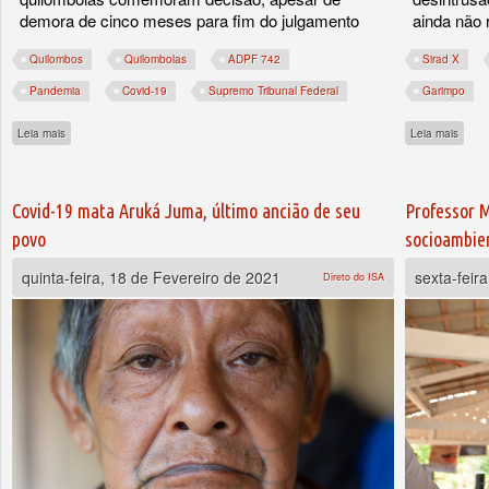
demora de cinco meses para fim do julgamento
ainda não
Quilombos
Quilombolas
ADPF 742
Sirad X
Pandemia
Covid-19
Supremo Tribunal Federal
Garimpo
sobre STF determina que Estado atue para combater os efeitos da pandemia nos 
sobre
Leia mais
Leia mais
Covid-19 mata Aruká Juma, último ancião de seu
Professor M
povo
socioambie
quinta-feira, 18 de Fevereiro de 2021
sexta-feir
Direto do ISA