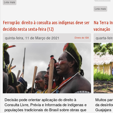
sobre ISA wins the European Union 2020 Human Rights Award
Leia mais
sobre
Leia mais
Ferrogrão: direito à consulta aos indígenas deve ser
Na Terra In
decidido nesta sexta-feira (12)
vacinação
quinta-feira, 11 de Março de 2021
quarta-fei
Direto do ISA
Decisão pode orientar aplicação do direito à
Muitos par
Consulta Livre, Prévia e Informada de indígenas e
da desinfo
populações tradicionais do Brasil sobre obras que
Guajajara