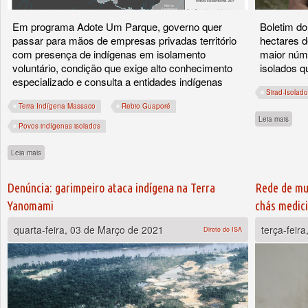
Em programa Adote Um Parque, governo quer
Boletim do
passar para mãos de empresas privadas território
hectares d
com presença de indígenas em isolamento
maior núm
voluntário, condição que exige alto conhecimento
isolados q
especializado e consulta a entidades indígenas
Sirad-Isolad
Terra Indígena Massaco
Rebio Guaporé
sobre
Leia mais
Povos indígenas isolados
sobre Indígenas isolados da Terra Indígena Massaco estão na mira da privatização
Leia mais
Denúncia: garimpeiro ataca indígena na Terra
Rede de mul
Yanomami
chás medici
quarta-feira, 03 de Março de 2021
terça-feir
Direto do ISA