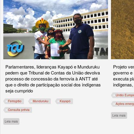
Parlamentares, lideranças Kayapó e Munduruku
Projeto ve
pedem que Tribunal de Contas da União devolva
governo e 
processo de concessão da ferrovia à ANTT até
executa pl
que o direito de participação social dos indígenas
indígenas,
seja cumprido
União Europ
Ferrogrão
Munduruku
Kayapó
Ações emerg
Consulta prévia
sobre
Leia mais
sobre Indígenas exigem direito à Consulta prévia na fase do planejamento da Ferr
Leia mais