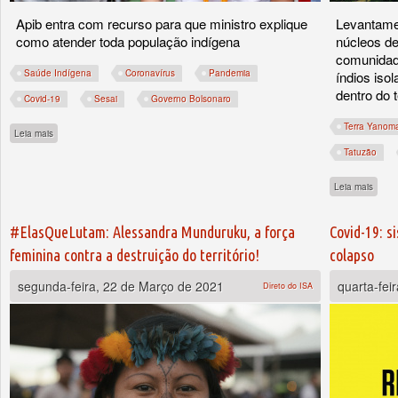
Apib entra com recurso para que ministro explique
Levantamen
como atender toda população indígena
núcleos d
comunidade
Saúde Indígena
Coronavírus
Pandemia
índios iso
dentro do t
Covid-19
Sesai
Governo Bolsonaro
Terra Yanom
sobre STF obriga governo a priorizar indígenas urbanos em vacinação, mas medida
Leia mais
Tatuzão
sobre
Leia mais
#ElasQueLutam: Alessandra Munduruku, a força
Covid-19: s
feminina contra a destruição do território!
colapso
segunda-feira, 22 de Março de 2021
quarta-fei
Direto do ISA