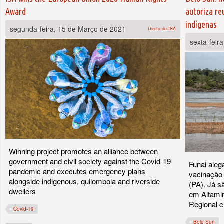
Award
autoriza re
indígenas
segunda-feira, 15 de Março de 2021
Direto do ISA
sexta-feir
Winning project promotes an alliance between
government and civil society against the Covid-19
Funai aleg
pandemic and executes emergency plans
vacinação 
alongside indigenous, quilombola and riverside
(PA). Já s
dwellers
em Altamir
Regional 
Covid-19
Belo Sun