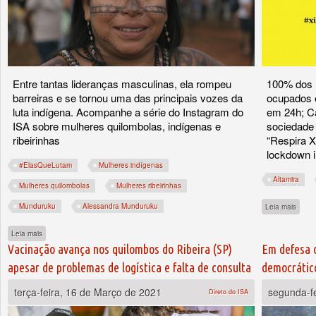
Entre tantas lideranças masculinas, ela rompeu
100% dos l
barreiras e se tornou uma das principais vozes da
ocupados 
luta indígena. Acompanhe a série do Instagram do
em 24h; Ca
ISA sobre mulheres quilombolas, indígenas e
sociedade 
ribeirinhas
“Respira X
lockdown 
#ElasQueLutam
Mulheres indígenas
Altamira
Mulheres quilombolas
Mulheres ribeirinhas
sobre
Munduruku
Alessandra Munduruku
Leia mais
sobre #ElasQueLutam: Alessandra Munduruku, a força feminina contra a destruição d
Leia mais
Vacinação avança nos quilombos do Ribeira (SP)
Em defesa d
apesar de problemas de logística e falta de consulta
democrátic
terça-feira, 16 de Março de 2021
segunda-f
Direto do ISA