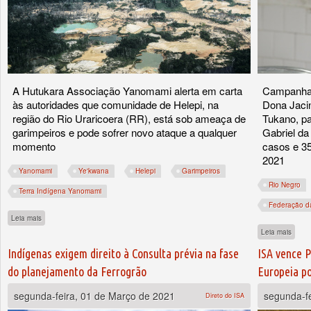
A Hutukara Associação Yanomami alerta em carta
Campanha 
às autoridades que comunidade de Helepi, na
Dona Jacin
região do Rio Uraricoera (RR), está sob ameaça de
Tukano, p
garimpeiros e pode sofrer novo ataque a qualquer
Gabriel da
momento
casos e 35
2021
Yanomami
Ye'kwana
Helepi
Garimpeiros
Rio Negro
Terra Indígena Yanomami
Federação da
sobre Denúncia: garimpeiro ataca indígena na Terra Yanomami
Leia mais
sobre
Leia mais
Indígenas exigem direito à Consulta prévia na fase
ISA vence 
do planejamento da Ferrogrão
Europeia p
segunda-feira, 01 de Março de 2021
segunda-f
Direto do ISA