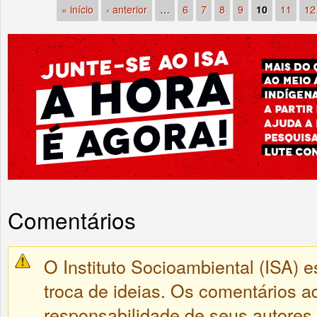
« início
‹ anterior
…
6
7
8
9
10
11
12
Comentários
O Instituto Socioambiental (ISA) e
troca de ideias. Os comentários a
responsabilidade de seus autores