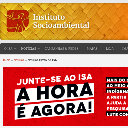
O ISA
NOTÍCIAS
CAMPANHAS & REDES
MAPAS
LOJA
IM
Início
»
Notícias
» Notícias Direto do ISA
Você está aqui