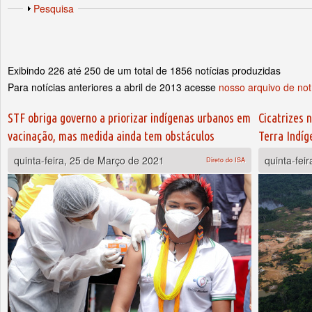
Abas primárias
Exibir
Pesquisa
Exibindo 226 até 250 de um total de 1856 notícias produzidas
Para notícias anteriores a abril de 2013 acesse
nosso arquivo de not
Páginas
STF obriga governo a priorizar indígenas urbanos em
Cicatrizes 
vacinação, mas medida ainda tem obstáculos
Terra Indí
quinta-feira, 25 de Março de 2021
quinta-fei
Direto do ISA