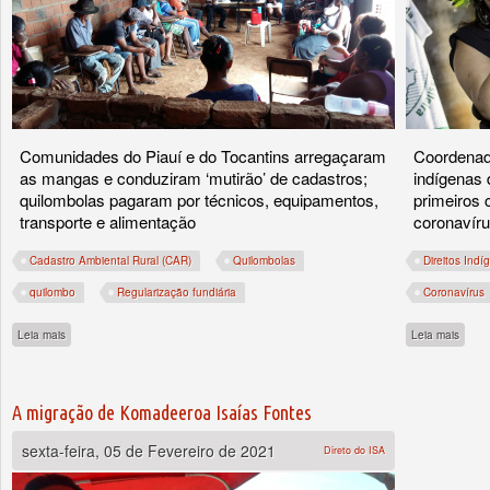
Comunidades do Piauí e do Tocantins arregaçaram
Coordenad
as mangas e conduziram ‘mutirão’ de cadastros;
indígenas 
quilombolas pagaram por técnicos, equipamentos,
primeiros 
transporte e alimentação
coronavíru
Cadastro Ambiental Rural (CAR)
Quilombolas
Direitos Indí
quilombo
Regularização fundiária
Coronavírus
sobre Diante da omissão do Estado, quilombolas avançam na implementação do Ca
sobre
Leia mais
Leia mais
A migração de Komadeeroa Isaías Fontes
sexta-feira, 05 de Fevereiro de 2021
Direto do ISA