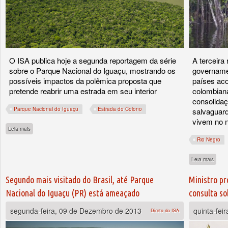
O ISA publica hoje a segunda reportagem da série
A terceira
sobre o Parque Nacional do Iguaçu, mostrando os
govername
possíveis impactos da polêmica proposta que
países ac
pretende reabrir uma estrada em seu interior
colombiana
consolidaç
Parque Nacional do Iguaçu
Estrada do Colono
salvaguard
vivem no 
sobre Estrada no Parna do Iguaçu ameaça último refúgio de onças e da “Mata Atlânt
Leia mais
Rio Negro
sobre
Leia mais
Segundo mais visitado do Brasil, até Parque
Ministro pr
Nacional do Iguaçu (PR) está ameaçado
consulta s
segunda-feira, 09 de Dezembro de 2013
quinta-fei
Direto do ISA