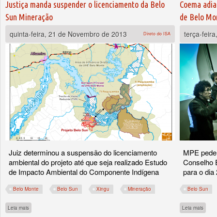
Justiça manda suspender o licenciamento da Belo
Coema adia 
Sun Mineração
de Belo Mo
quinta-feira, 21 de Novembro de 2013
terça-feir
Direto do ISA
Juiz determinou a suspensão do licenciamento
MPE pede v
ambiental do projeto até que seja realizado Estudo
Conselho E
de Impacto Ambiental do Componente Indígena
para o dia
Belo Monte
Belo Sun
Xingu
Mineração
Belo Sun
sobre Justiça manda suspender o licenciamento da Belo Sun Mineração
sobre
Leia mais
Leia mais