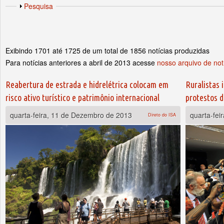
Abas primárias
Exibir
Pesquisa
Exibindo 1701 até 1725 de um total de 1856 notícias produzidas
Para notícias anteriores a abril de 2013 acesse
nosso arquivo de not
Páginas
Reabertura de estrada e hidrelétrica colocam em
Ruralistas 
risco ativo turístico e patrimônio internacional
protestos d
quarta-feira, 11 de Dezembro de 2013
quarta-fei
Direto do ISA