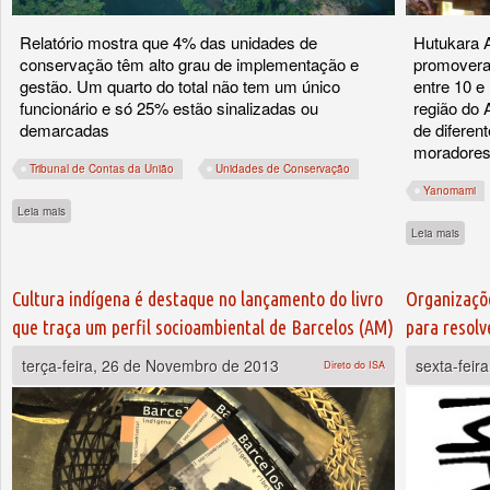
Relatório mostra que 4% das unidades de
Hutukara 
conservação têm alto grau de implementação e
promovera
gestão. Um quarto do total não tem um único
entre 10 e
funcionário e só 25% estão sinalizadas ou
região do 
demarcadas
de diferen
moradores
Tribunal de Contas da União
Unidades de Conservação
Yanomami
sobre Parte ínfima das UCs na Amazônia está implementada e tem gestão adequa
Leia mais
sobre
Leia mais
Cultura indígena é destaque no lançamento do livro
Organizaçõ
que traça um perfil socioambiental de Barcelos (AM)
para resolv
terça-feira, 26 de Novembro de 2013
sexta-feir
Direto do ISA