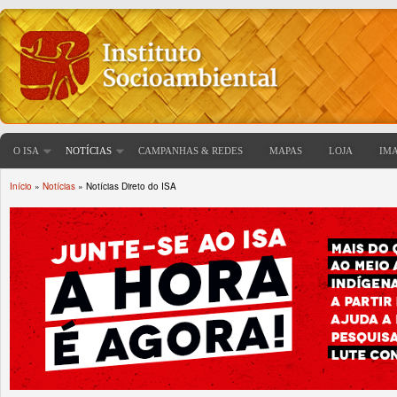
O ISA
NOTÍCIAS
CAMPANHAS & REDES
MAPAS
LOJA
IM
Início
»
Notícias
» Notícias Direto do ISA
Você está aqui