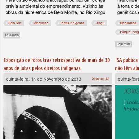
prévia ambiental do empreendimento. vizinho às
à tona o d
obras da hidrelétrica de Belo Monte, no Rio Xingu
genéticos 
Belo Sun
Mineração
Terras Indígenas
Xingu
Biopirataria
Parque Indí
sobre Conselho Estadual de Meio Ambiente do Pará vota projeto de mineração da
Leia mais
sobre
Leia mais
Exposição de fotos traz retrospectiva de mais de 30
ISA publica
anos de lutas pelos direitos indígenas
não têm al
quinta-feira, 14 de Novembro de 2013
quinta-fei
Direto do ISA