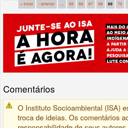
« início
‹ anterior
…
65
66
67
68
69
70
Comentários
O Instituto Socioambiental (ISA) e
troca de ideias. Os comentários a
responsabilidade de seus autores