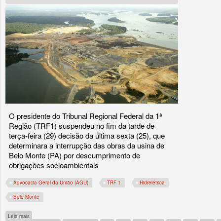
O presidente do Tribunal Regional Federal da 1ª
Região (TRF1) suspendeu no fim da tarde de
terça-feira (29) decisão da última sexta (25), que
determinara a interrupção das obras da usina de
Belo Monte (PA) por descumprimento de
obrigações socioambientais
Advocacia Geral da União (AGU)
TRF 1
Hidrelétrica
Belo Monte
sobre Advocacia Geral da União recorre da decisão e Justiça cancela paralisação 
Leia mais