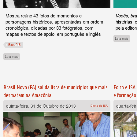
Mostra reúne 43 fotos de momentos e
Vocês, br
personagens históricos, apresentadas em ordem
histórias,
cronológica, clicadas por 33 fotógrafos, com
pela edit
mapas e textos de apoio, em português e inglês
sobre
Leia mais
ExpoPIB
sobre Exposição de fotos traz retrospectiva de mais de 30 anos de lutas pelos direi
Leia mais
Brasil Novo (PA) sai da lista de municípios que mais
Foirn e ISA
desmatam na Amazônia
e formação 
quinta-feira, 31 de Outubro de 2013
quarta-fei
Direto do ISA