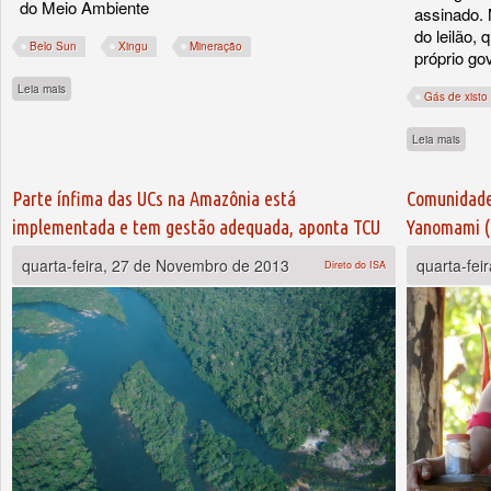
do Meio Ambiente
assinado. 
do leilão,
Belo Sun
Xingu
Mineração
próprio go
sobre Conselho Estadual do Meio Ambiente do Pará ignora denúncias de ilegalidad
Leia mais
Gás de xisto
sobre
Leia mais
Parte ínfima das UCs na Amazônia está
Comunidades
implementada e tem gestão adequada, aponta TCU
Yanomami (
quarta-feira, 27 de Novembro de 2013
quarta-fei
Direto do ISA