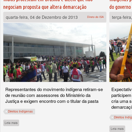
negociam proposta que altera demarcação
do governo
quarta-feira, 04 de Dezembro de 2013
terça-feir
Direto do ISA
Representantes do movimento indígena retiram-se
Expectativ
de reunião com assessores do Ministério da
participem
Justiça e exigem encontro com o titular da pasta
cria uma s
demarcaçõ
Direitos Indígenas
Direitos Indí
sobre Índios protestam em Brasília e dizem que não negociam proposta que alter
Leia mais
sobre
Leia mais