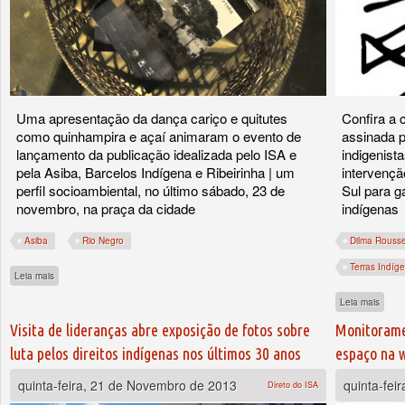
Uma apresentação da dança cariço e quitutes
Confira a 
como quinhampira e açaí animaram o evento de
assinada p
lançamento da publicação idealizada pelo ISA e
indigenist
pela Asiba, Barcelos Indígena e Ribeirinha | um
intervençã
perfil socioambiental, no último sábado, 23 de
Sul para g
novembro, na praça da cidade
indígenas
Asiba
Rio Negro
Dilma Rousse
Terras Indíg
sobre Cultura indígena é destaque no lançamento do livro que traça um perfil soci
Leia mais
sobre
Leia mais
Visita de lideranças abre exposição de fotos sobre
Monitorame
luta pelos direitos indígenas nos últimos 30 anos
espaço na 
quinta-feira, 21 de Novembro de 2013
quinta-fei
Direto do ISA