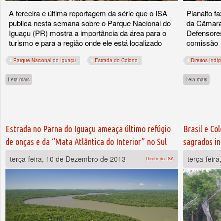
A terceira e última reportagem da série que o ISA
Planalto f
publica nesta semana sobre o Parque Nacional do
da Câmara 
Iguaçu (PR) mostra a importância da área para o
Defensores
turismo e para a região onde ele está localizado
comissão
Parque Nacional do Iguaçu
Estrada do Colono
Direitos Indí
sobre Reabertura de estrada e hidrelétrica colocam em risco ativo turístico e patrimô
sobre
Leia mais
Leia mais
Estrada no Parna do Iguaçu ameaça último refúgio
Brasil e Co
de onças e da “Mata Atlântica do Interior” no Sul
sagrados i
terça-feira, 10 de Dezembro de 2013
terça-feir
Direto do ISA