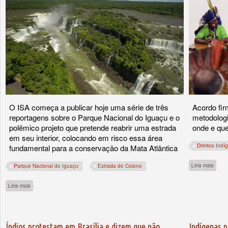
O ISA começa a publicar hoje uma série de três
Acordo fir
reportagens sobre o Parque Nacional do Iguaçu e o
metodologi
polêmico projeto que pretende reabrir uma estrada
onde e que
em seu interior, colocando em risco essa área
Direitos Indí
fundamental para a conservação da Mata Atlântica
sobre
Leia mais
Parque Nacional do Iguaçu
Estrada do Colono
sobre Segundo mais visitado do Brasil, até Parque Nacional do Iguaçu (PR) está 
Leia mais
Índios protestam em Brasília e dizem que não
Indígenas p