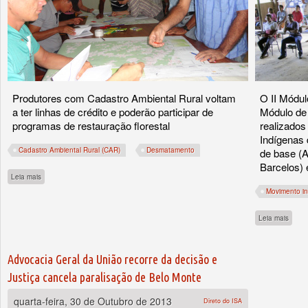
Produtores com Cadastro Ambiental Rural voltam
O II Módul
a ter linhas de crédito e poderão participar de
Módulo de
programas de restauração florestal
realizado
Indígenas 
Cadastro Ambiental Rural (CAR)
Desmatamento
de base (A
Barcelos) 
sobre Brasil Novo (PA) sai da lista de municípios que mais desmatam na Amazônia
Leia mais
Movimento i
sobre
Leia mais
Advocacia Geral da União recorre da decisão e
Justiça cancela paralisação de Belo Monte
quarta-feira, 30 de Outubro de 2013
Direto do ISA